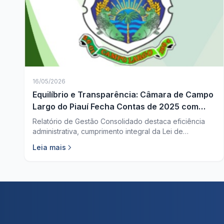
16/05/2026
Equilíbrio e Transparência: Câmara de Campo
Largo do Piauí Fecha Contas de 2025 com
Saldo Positivo e Rigor Fiscal
Relatório de Gestão Consolidado destaca eficiência
administrativa, cumprimento integral da Lei de
Responsabilidade Fiscal e investimentos focados no
Leia mais
funcionamento do Legislativo.