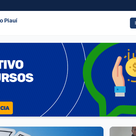
 Piauí
o do Piauí