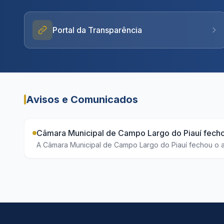
Portal da Transparência
Avisos e Comunicados
Câmara Municipal de Campo Largo do Piauí fechou
A Câmara Municipal de Campo Largo do Piauí fechou o an
Maciel da Rocha Lustosa, a Casa executou quase a total
patronais e serviços de consultoria e suporte administra
caixa de R$ 154,22. A prestação de contas reforça a efi