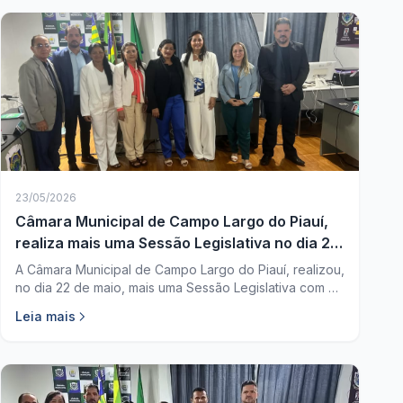
23/05/2026
Câmara Municipal de Campo Largo do Piauí,
realiza mais uma Sessão Legislativa no dia 22
de maio
A Câmara Municipal de Campo Largo do Piauí, realizou,
no dia 22 de maio, mais uma Sessão Legislativa com a
participação dos parlamentares da Casa, reforçando o
Leia mais
compromisso do Poder Legislativo com os debates,
apreciação de matérias e acompanhamento das
demandas da população.