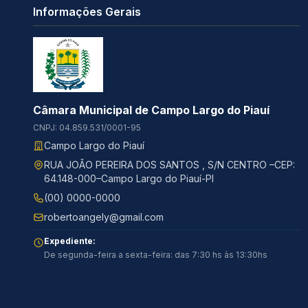
Informações Gerais
Câmara Municipal de Campo Largo do Piauí
CNPJ: 04.859.531/0001-95
Campo Largo do Piauí
RUA JOÃO PEREIRA DOS SANTOS , S/N CENTRO –CEP:
64.148-000–Campo Largo do Piauí-PI
(00) 0000-0000
robertoangely@gmail.com
Expediente:
De segunda-feira a sexta-feira: das 7:30 hs às 13:30hs