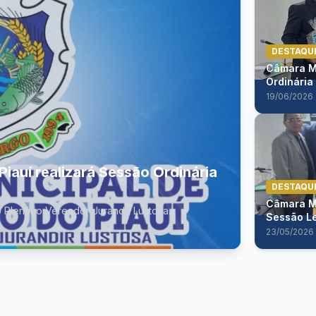
DESTAQU
Câmara Mu
Ordinária
19/06/2026
auí realizará Sessão Ordinária
DESTAQU
Câmara Mu
 Plenário Vereador Jurandir Lustosa.
Sessão Le
23/05/2026