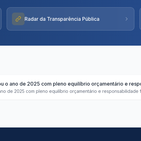
Radar da Transparência Pública
 o ano de 2025 com pleno equilíbrio orçamentário e respo
o de 2025 com pleno equilíbrio orçamentário e responsabilidade f
idade da dotação de R$ 1,44 milhão. A maior parte do orçamento fo
tivo. Não foram deixadas dívidas para o ano seguinte, e o balanço fi
ciência da gestão e o cumprimento rigoroso da Lei de Responsabilid