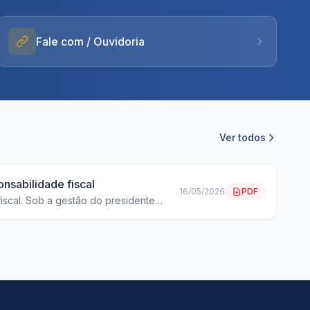
Fale com / Ouvidoria
Ver todos
nsabilidade fiscal
16/05/2026
PDF
iscal. Sob a gestão do presidente
i aplicada em pessoal, obrigações
nal registrou um saldo positivo em
ade Fiscal no município.